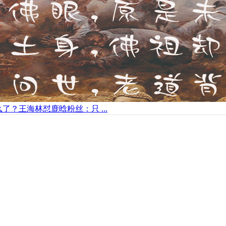
了？王海林怼鹿晗粉丝：只 ...