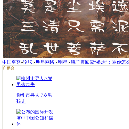
中国至尊
»
论坛
›
明星网络
›
明星
›
嘎子哥回应“娘炮”：骂你怎么
广播台
柳州市寻人:7岁男
孩走