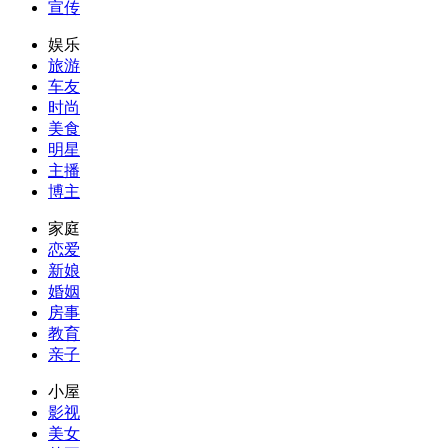
宣传
娱乐
旅游
车友
时尚
美食
明星
主播
博主
家庭
恋爱
新娘
婚姻
房事
教育
亲子
小屋
影视
美女