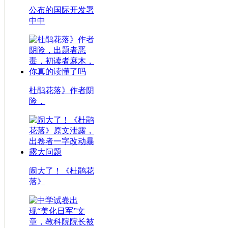
公布的国际开发署
中中
杜鹃花落》作者阴
险，
闹大了！《杜鹃花
落》