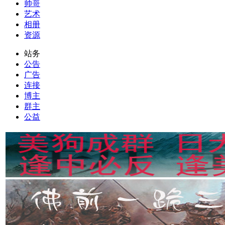
帅哥
艺术
相册
资源
站务
公告
广告
连接
博主
群主
公益