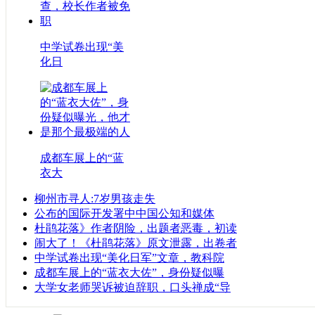
中学试卷出现“美
化日
成都车展上的“蓝
衣大
柳州市寻人:7岁男孩走失
公布的国际开发署中中国公知和媒体
杜鹃花落》作者阴险，出题者恶毒，初读
闹大了！《杜鹃花落》原文泄露，出卷者
中学试卷出现“美化日军”文章，教科院
成都车展上的“蓝衣大佐”，身份疑似曝
大学女老师哭诉被迫辞职，口头禅成“导