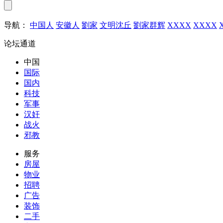
导航：
中国人
安徽人
劉家
文明沈丘
劉家群辉
XXXX
XXXX
论坛通道
中国
国际
国内
科技
军事
汉奸
战火
邪教
服务
房屋
物业
招聘
广告
装饰
二手