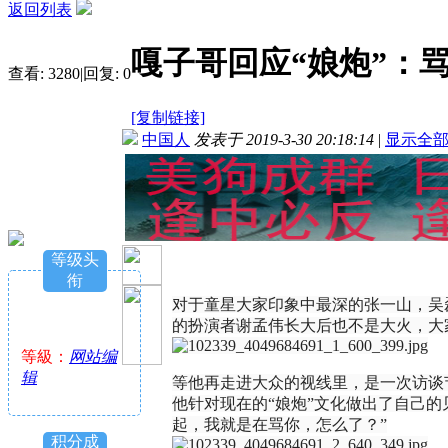
返回列表
嘎子哥回应“娘炮”：
查看:
3280
|
回复:
0
[复制链接]
中国人
发表于 2019-3-30 20:18:14
|
显示全
等级头
衔
对于童星大家印象中最深的张一山，吴
的扮演者谢孟伟长大后也不是大火，大
等級：
网站编
辑
等他再走进大众的视线里，是一次访谈
他针对现在的“娘炮”文化做出了自己的
起，我就是在骂你，怎么了？”
积分成