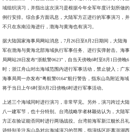
域组织演习，并指出这次演习是根据今年全军年度计划所做的
例行安排。综合多方面讯息，大陆军方正进行的军事演习，并
不只在东南沿海进行，渤海与黄海也有演习。
据大陆国家海事局网站消息，7月26日至8月2日期间，大陆海
军在渤海与黄海北部海域执行军事任务、进行实弹射击。海事
局网站28日发布“浙航警0623”，自当天傍晚6时至8月1日傍晚6
时；浙江舟山对出海域范围内进行军事活动，禁止驶入；广东
海事局周一亦发布“粤航警0164”航行警告，指东山岛附近海域
将于当日上午6时至8月2日傍晚6时进行军事活动。
上述三个海域同时进行演习，非常罕见。另外，演习跨过大陆
八一建军节，也十分特别。台湾战略学者林颖佑认为，大陆军
方正在验证能否同时进行两场战役。台湾前海军新江舰长吕礼
诗特别关注东山岛对出海域演习的范围，指演练区距离澎湖西