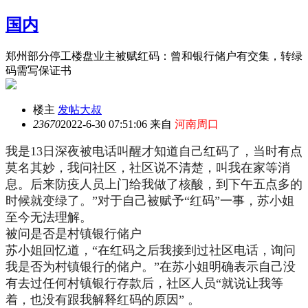
国内
郑州部分停工楼盘业主被赋红码：曾和银行储户有交集，转绿
码需写保证书
楼主
发帖大叔
2367
0
2022-6-30 07:51:06 来自
河南周口
我是13日深夜被电话叫醒才知道自己红码了，当时有点
莫名其妙，我问社区，社区说不清楚，叫我在家等消
息。后来防疫人员上门给我做了核酸，到下午五点多的
时候就变绿了。”对于自己被赋予“红码”一事，苏小姐
至今无法理解。
被问是否是村镇银行储户
苏小姐回忆道，“在红码之后我接到过社区电话，询问
我是否为村镇银行的储户。”在苏小姐明确表示自己没
有去过任何村镇银行存款后，社区人员“就说让我等
着，也没有跟我解释红码的原因” 。