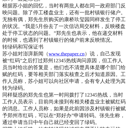
根据苏小姐的回忆，当时有两批人都在同一政府部门反
映问题。除了停工楼盘业主，还有一批村镇银行储户。
无独有偶，郑先生所购买的康桥玖玺园同样发生了停工
的状况。“我是5月份去了一次信访局交材料，反映楼盘
处于停工状态的问题。”郑先生也表示，他在递交材料
的时候，也遇到了村镇银行的储户前来反映情况。
转绿码和写保证书
苏小姐对澎湃新闻（
www.thepaper.cn
）说，自己发现
被“红码”之后打过郑州12345热线询问原因，但工作人
员当时给出的答复是，他们也不清楚具体是哪个部门给
赋的红码，要等相关部门落实核查之后才知道原因。工
作人员称，苏小姐可以向社区申请，会有专人处理为其
转为绿码。
同样疑惑的郑先生也第一时间拨打了12345热线，当时
工作人员表示，目前尚未接到有相关楼盘业主被赋红码
的消息。工作人员称，如果是此前因涉及村镇银行被赋
予郑州市红码，可以在“郑好办”申请转码。张先生称，
通过申请当日中午自己就已经变回了绿码。