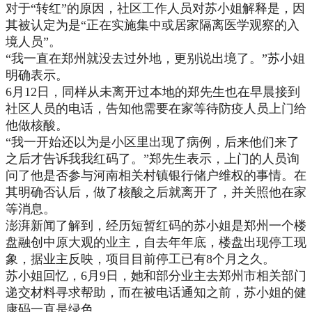
对于“转红”的原因，社区工作人员对苏小姐解释是，因
其被认定为是“正在实施集中或居家隔离医学观察的入
境人员”。
“我一直在郑州就没去过外地，更别说出境了。”苏小姐
明确表示。
6月12日，同样从未离开过本地的郑先生也在早晨接到
社区人员的电话，告知他需要在家等待防疫人员上门给
他做核酸。
“我一开始还以为是小区里出现了病例，后来他们来了
之后才告诉我我红码了。”郑先生表示，上门的人员询
问了他是否参与河南相关村镇银行储户维权的事情。在
其明确否认后，做了核酸之后就离开了，并关照他在家
等消息。
澎湃新闻了解到，经历短暂红码的苏小姐是郑州一个楼
盘融创中原大观的业主，自去年年底，楼盘出现停工现
象，据业主反映，项目目前停工已有8个月之久。
苏小姐回忆，6月9日，她和部分业主去郑州市相关部门
递交材料寻求帮助，而在被电话通知之前，苏小姐的健
康码一直是绿色。