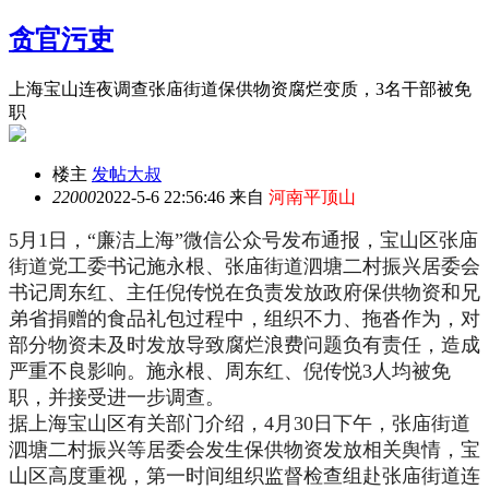
贪官污吏
上海宝山连夜调查张庙街道保供物资腐烂变质，3名干部被免
职
楼主
发帖大叔
2200
0
2022-5-6 22:56:46 来自
河南平顶山
5月1日，“廉洁上海”微信公众号发布通报，宝山区张庙
街道党工委书记施永根、张庙街道泗塘二村振兴居委会
书记周东红、主任倪传悦在负责发放政府保供物资和兄
弟省捐赠的食品礼包过程中，组织不力、拖沓作为，对
部分物资未及时发放导致腐烂浪费问题负有责任，造成
严重不良影响。施永根、周东红、倪传悦3人均被免
职，并接受进一步调查。
据上海宝山区有关部门介绍，4月30日下午，张庙街道
泗塘二村振兴等居委会发生保供物资发放相关舆情，宝
山区高度重视，第一时间组织监督检查组赴张庙街道连