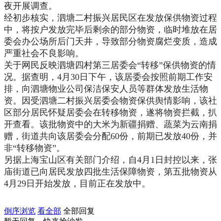
夜开展调查。
经初步核实，泗塘二村振兴居民区在发放保供物资过程
中，将按户发放完毕后剩余的部分物资，临时堆放在居
委会办公场所后门天井，导致部分物资腐烂变质，造成
严重社会不良影响。
关于网民反映泗塘四村第三居委会“转移”保供物资的情
况。据查明，4月30日下午，该居委会按照前期工作安
排，向泗塘物业公司保洁保安人员等群体发放生活物
资。因受泗塘二村振兴居委会物资保供舆情影响，该社
区部分居民怀疑居委会在转移物资，遂将物资拦截，扒
开查看。该批物资中的大米为新疆捐赠、蔬菜为云南捐
赠，街道共向该居委会分配60份，前期已发放40份，并
非“转移物资”。
另据上海宝山区有关部门介绍，自4月1日封控以来，张
庙街道已向居民发放四批生活保障物资，第五批物资从
4月29日开始发放，目前正在发放中。
倒序浏览
看全部
全部回复