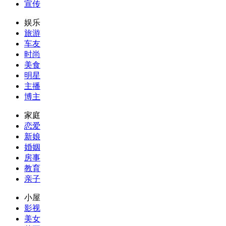
宣传
娱乐
旅游
车友
时尚
美食
明星
主播
博主
家庭
恋爱
新娘
婚姻
房事
教育
亲子
小屋
影视
美女