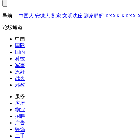
导航：
中国人
安徽人
劉家
文明沈丘
劉家群辉
XXXX
XXXX
论坛通道
中国
国际
国内
科技
军事
汉奸
战火
邪教
服务
房屋
物业
招聘
广告
装饰
二手