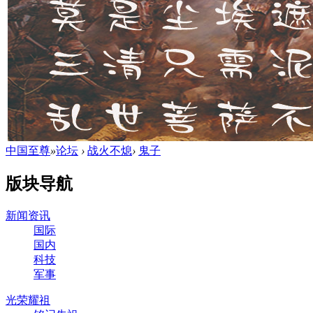
中国至尊
»
论坛
›
战火不熄
›
鬼子
版块导航
新闻资讯
国际
国内
科技
军事
光荣耀祖