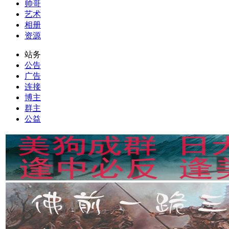
帅哥
艺术
相册
资源
站务
公告
广告
连接
博主
群主
公益