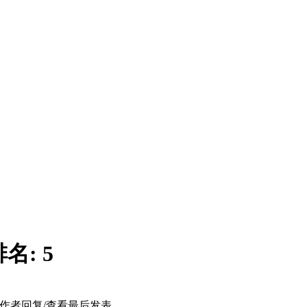
排名:
5
作者
回复/查看
最后发表