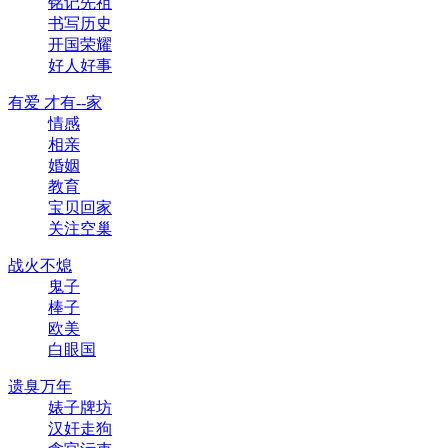
铭记先祖
书写历史
开国荣耀
好人好事
有爱 才有--家
情感
相亲
婚姻
教育
宝贝回家
关注空巢
战火不熄
鬼子
棒子
欧美
白眼国
遗臭万年
婊子牌坊
汉奸走狗