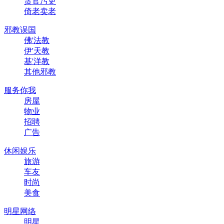
贪官污吏
倚老卖老
邪教误国
佛'法教
伊'天教
基'洋教
其他邪教
服务你我
房屋
物业
招聘
广告
休闲娱乐
旅游
车友
时尚
美食
明星网络
明星