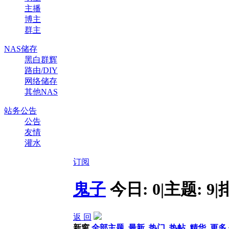
主播
博主
群主
NAS储存
黑白群辉
路由/DIY
网络储存
其他NAS
站务公告
公告
友情
灌水
订阅
鬼子
今日:
0
|
主题:
9
|
返 回
新窗
全部主题
最新
热门
热帖
精华
更多