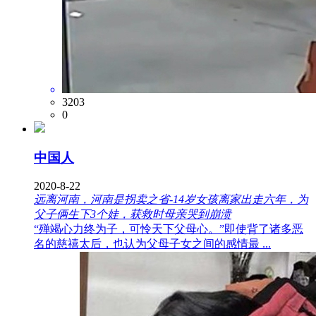
3203
0
中国人
2020-8-22
远离河南，河南是拐卖之省-14岁女孩离家出走六年，为
父子俩生下3个娃，获救时母亲哭到崩溃
“殚竭心力终为子，可怜天下父母心。”即使背了诸多恶
名的慈禧太后，也认为父母子女之间的感情最 ...