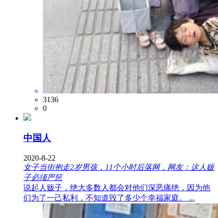
3136
0
中国人
2020-8-22
女子当街抱走2岁男孩，11个小时后落网，网友：这人贩
子必须严惩
说起人贩子，绝大多数人都会对他们深恶痛绝，因为他
们为了一己私利，不知道毁了多少个幸福家庭。 ...