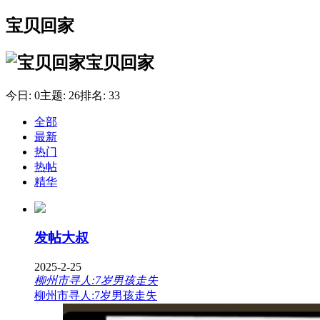
宝贝回家
宝贝回家
今日:
0
主题:
26
排名:
33
全部
最新
热门
热帖
精华
发帖大叔
2025-2-25
柳州市寻人:7岁男孩走失
柳州市寻人:7岁男孩走失