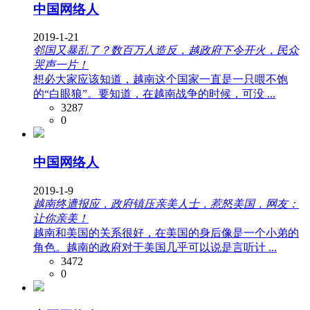
中国网络人
2019-1-21
邻国又暴乱了？数百万人造反，越政府下令开火，民众
哭声一片！
想必大家应该知道，越南这个国家一直是一只喂不饱
的“白眼狼”。要知道，在越南战争的时候，可没 ...
3287
0
中国网络人
2019-1-9
越南终遭报应，政府镇压亲美人士，惹怒美国，网友：
让你亲美！
越南和美国的关系很好，在美国的身后像是一个小弟的
角色。越南的政府对于美国几乎可以说是言听计 ...
3472
0