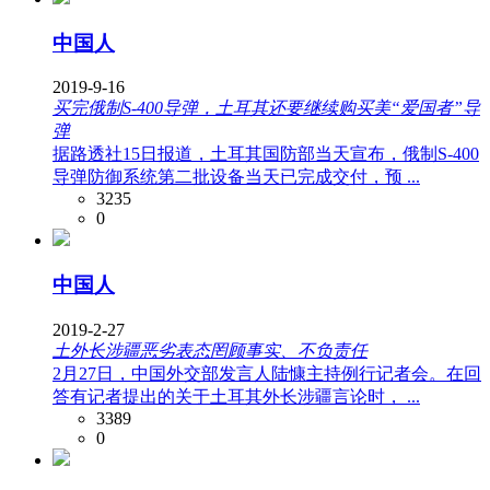
中国人
2019-9-16
买完俄制S-400导弹，土耳其还要继续购买美“爱国者”导
弹
据路透社15日报道，土耳其国防部当天宣布，俄制S-400
导弹防御系统第二批设备当天已完成交付，预 ...
3235
0
中国人
2019-2-27
土外长涉疆恶劣表态罔顾事实、不负责任
2月27日，中国外交部发言人陆慷主持例行记者会。在回
答有记者提出的关于土耳其外长涉疆言论时， ...
3389
0