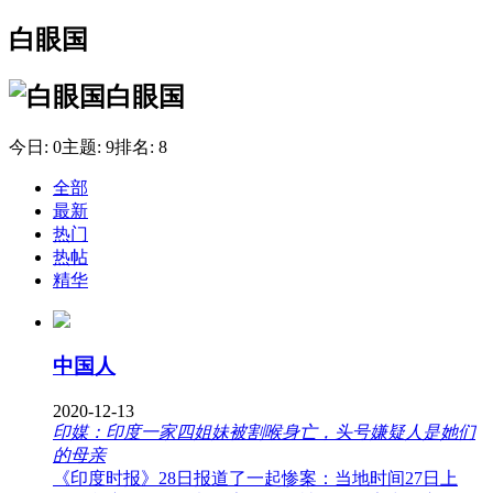
白眼国
白眼国
今日:
0
主题:
9
排名:
8
全部
最新
热门
热帖
精华
中国人
2020-12-13
印媒：印度一家四姐妹被割喉身亡，头号嫌疑人是她们
的母亲
《印度时报》28日报道了一起惨案：当地时间27日上