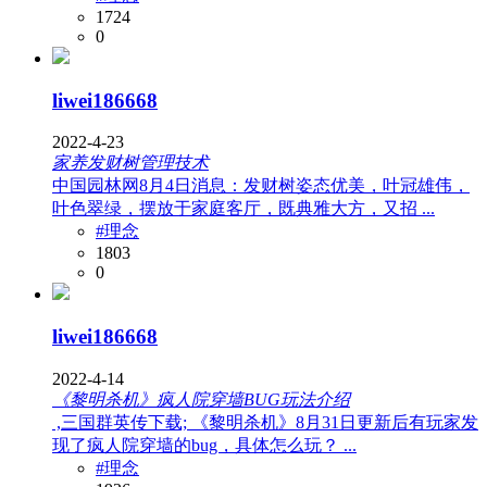
1724
0
liwei186668
2022-4-23
家养发财树管理技术
中国园林网8月4日消息：发财树姿态优美，叶冠雄伟，
叶色翠绿，摆放于家庭客厅，既典雅大方，又招 ...
#理念
1803
0
liwei186668
2022-4-14
《黎明杀机》疯人院穿墙BUG玩法介绍
,三国群英传下载; 《黎明杀机》8月31日更新后有玩家发
现了疯人院穿墙的bug，具体怎么玩？ ...
#理念