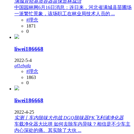
满城育轻基质容器苗保造林成活
中国园林网6月16日消息：连日来，河北省满城县苗圃场
一派繁忙景象，该场职工在林业局技术人员的 ...
#理念
1871
0
liwei186668
2022-5-4
gf1ehgfa
#理念
1863
0
liwei186668
2022-4-25
实测丨车内除味大作战 DGQ除味器PK飞利浦净化器
车载净化器大比拼 如何去除车内异味？相信是不少车主
内心深处的痛。其实除了大伙 ...