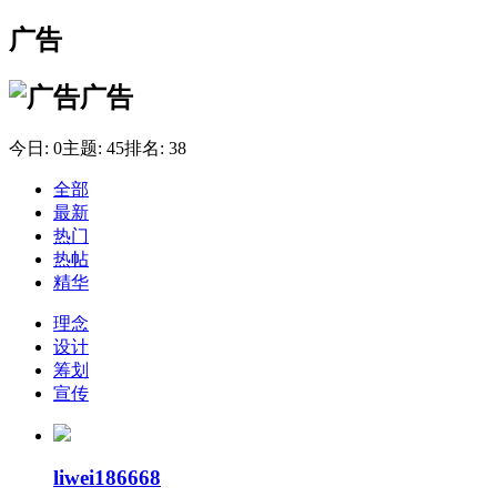
广告
广告
今日:
0
主题:
45
排名:
38
全部
最新
热门
热帖
精华
理念
设计
筹划
宣传
liwei186668