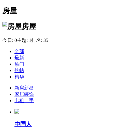
房屋
房屋
今日:
0
主题:
1
排名:
35
全部
最新
热门
热帖
精华
新房新盘
家居装饰
出租二手
中国人