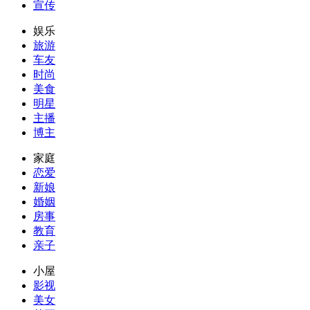
宣传
娱乐
旅游
车友
时尚
美食
明星
主播
博主
家庭
恋爱
新娘
婚姻
房事
教育
亲子
小屋
影视
美女