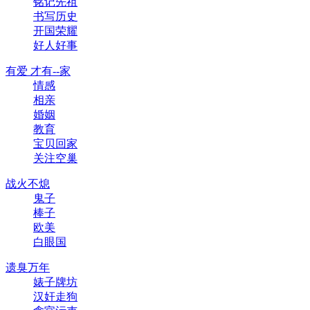
铭记先祖
书写历史
开国荣耀
好人好事
有爱 才有--家
情感
相亲
婚姻
教育
宝贝回家
关注空巢
战火不熄
鬼子
棒子
欧美
白眼国
遗臭万年
婊子牌坊
汉奸走狗