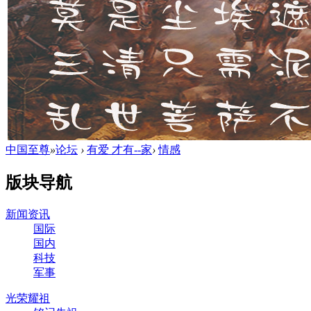
中国至尊
»
论坛
›
有爱 才有--家
›
情感
版块导航
新闻资讯
国际
国内
科技
军事
光荣耀祖