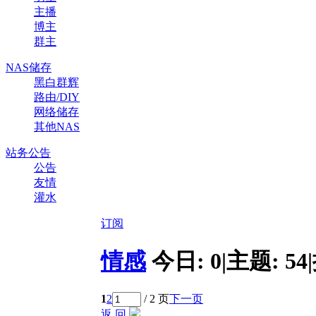
主播
博主
群主
NAS储存
黑白群辉
路由/DIY
网络储存
其他NAS
站务公告
公告
友情
灌水
订阅
情感
今日:
0
|
主题:
54
|
1
2
/ 2 页
下一页
返 回