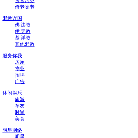
贪官污吏
倚老卖老
邪教误国
佛'法教
伊'天教
基'洋教
其他邪教
服务你我
房屋
物业
招聘
广告
休闲娱乐
旅游
车友
时尚
美食
明星网络
明星