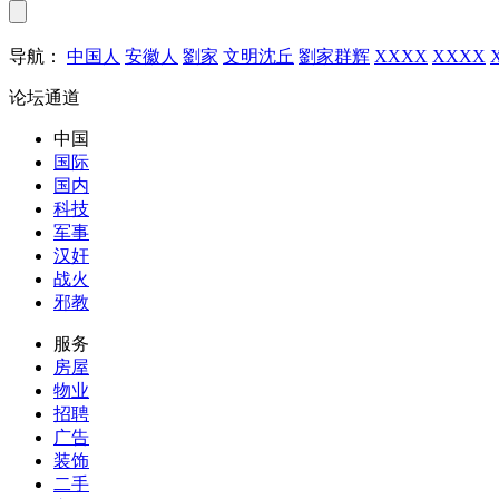
导航：
中国人
安徽人
劉家
文明沈丘
劉家群辉
XXXX
XXXX
论坛通道
中国
国际
国内
科技
军事
汉奸
战火
邪教
服务
房屋
物业
招聘
广告
装饰
二手