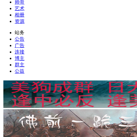
帅哥
艺术
相册
资源
站务
公告
广告
连接
博主
群主
公益