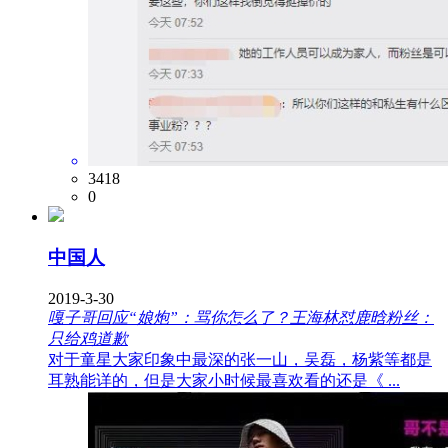
3418
0
中国人
2019-3-30
嘎子哥回应“娘炮”：骂你怎么了？王海林怼鹿晗粉丝：
只给鸡道歉
对于童星大家印象中最深的张一山，吴磊，杨紫等都是
耳熟能详的，但是大家小时候最喜欢看的还是《 ...