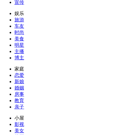
宣传
娱乐
旅游
车友
时尚
美食
明星
主播
博主
家庭
恋爱
新娘
婚姻
房事
教育
亲子
小屋
影视
美女