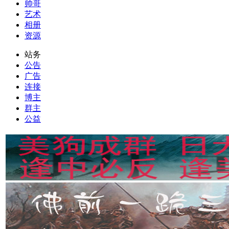
帅哥
艺术
相册
资源
站务
公告
广告
连接
博主
群主
公益