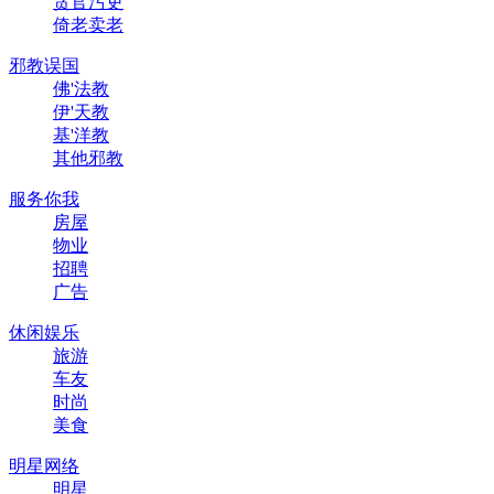
贪官污吏
倚老卖老
邪教误国
佛'法教
伊'天教
基'洋教
其他邪教
服务你我
房屋
物业
招聘
广告
休闲娱乐
旅游
车友
时尚
美食
明星网络
明星