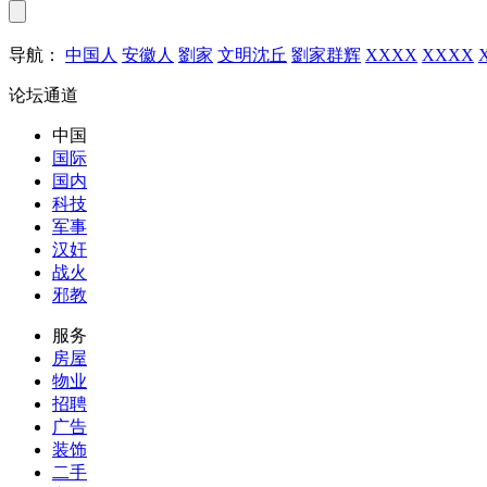
导航：
中国人
安徽人
劉家
文明沈丘
劉家群辉
XXXX
XXXX
论坛通道
中国
国际
国内
科技
军事
汉奸
战火
邪教
服务
房屋
物业
招聘
广告
装饰
二手