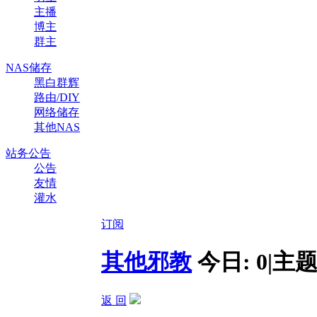
主播
博主
群主
NAS储存
黑白群辉
路由/DIY
网络储存
其他NAS
站务公告
公告
友情
灌水
订阅
其他邪教
今日:
0
|
主题
返 回