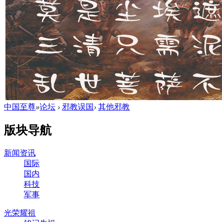
中国至尊
»
论坛
›
邪教误国
›
其他邪教
版块导航
新闻资讯
国际
国内
科技
军事
光荣耀祖