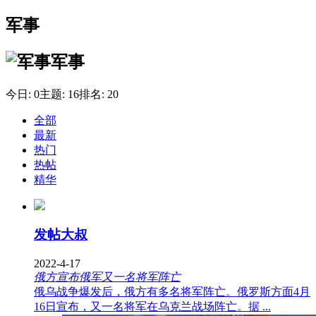
军事
军事
今日:
0
主题:
16
排名:
20
全部
最新
热门
热帖
精华
发帖大叔
2022-4-17
俄方宣布俄军又一名将军阵亡
俄乌战争爆发后，俄方有多名将军阵亡。俄罗斯方面4月
16日宣布，又一名将军在乌克兰战场阵亡。据 ...