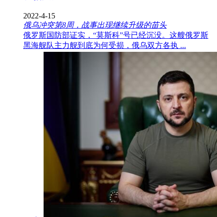
2022-4-15
俄乌冲突第8周，战事出现继续升级的苗头
俄罗斯国防部证实，“莫斯科”号已经沉没。这艘俄罗斯
黑海舰队主力舰到底为何受损，俄乌双方各执 ...